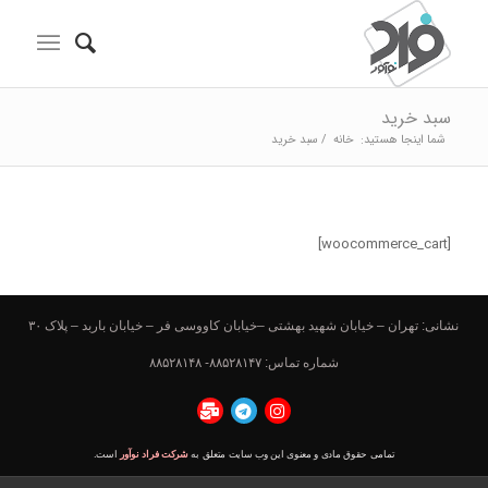
سبد خرید
شما اینجا هستید:
خانه
/
سبد خرید
[woocommerce_cart]
نشانی: تهران – خیابان شهید بهشتی –خیابان کاووسی فر – خیابان باربد – پلاک ۳۰
شماره تماس: ۸۸۵۲۸۱۴۷- ۸۸۵۲۸۱۴۸
تمامی حقوق مادی و معنوی این وب سایت متعلق به
شرکت فراد نوآور
است.