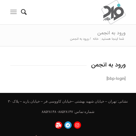
ورود به انجمن
شما اینجا هستید:
خانه
/
ورود به انجمن
ورود به انجمن
[bbp-login]
نشانی: تهران – خیابان شهید بهشتی –خیابان کاووسی فر – خیابان باربد – پلاک ۳۰
شماره تماس: ۸۸۵۲۸۱۴۷- ۸۸۵۲۸۱۴۸