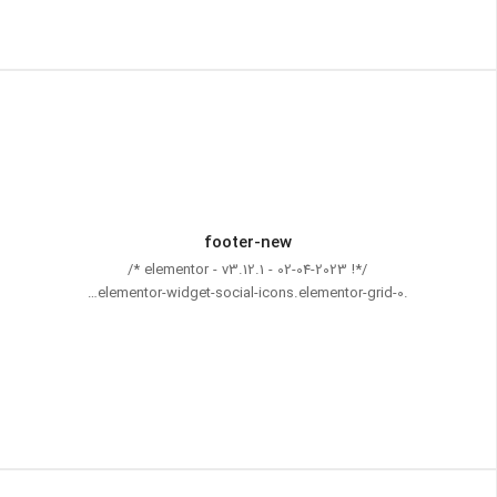
footer-new
/*! elementor - v3.12.1 - 02-04-2023 */
.elementor-widget-social-icons.elementor-grid-0…