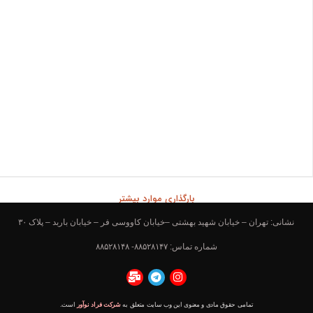
بارگذاری موارد بیشتر
نشانی: تهران – خیابان شهید بهشتی –خیابان کاووسی فر – خیابان باربد – پلاک ۳۰
شماره تماس: ۸۸۵۲۸۱۴۷- ۸۸۵۲۸۱۴۸
تمامی حقوق مادی و معنوی این وب سایت متعلق به
شرکت فراد نوآور
است.